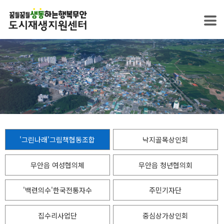
'그린나래'그림책협동조합
낙지골목상인회
무안읍 여성협의체
무안읍 청년협의회
'백련의수'한국전통자수
주민기자단
집수리사업단
중심상가상인회