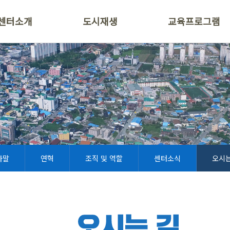
센터소개
도시재생
교육프로그램
사말
연혁
조직 및 역할
센터소식
오시는