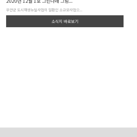
2020년 12월 1호 그린나래 그림...
무안군 도시재생뉴딜사업의 일환인 소규모사업으...
소식지 바로보기