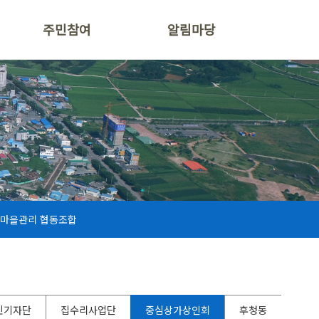
주민참여
알림마당
마을관리 협동조합
민기자단
집수리사업단
중심상가상인회
후청동