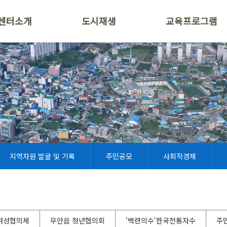
센터소개
도시재생
교육프로그램
지역자원 발굴 및 기록
주민공모
사회적경제
여성협의체
무안읍 청년협의회
'백련의수'한국전통자수
주