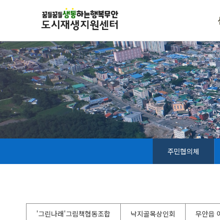
주민협의체
'그린나래'그림책협동조합
낙지골목상인회
무안읍 