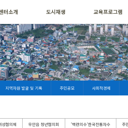
센터소개
도시재생
교육프로그램
지역자원 발굴 및 기록
주민공모
사회적경제
여성협의체
무안읍 청년협의회
'백련의수'한국전통자수
주