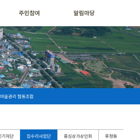
주민참여
알림마당
마을관리 협동조합
민기자단
집수리사업단
중심상가상인회
후청동