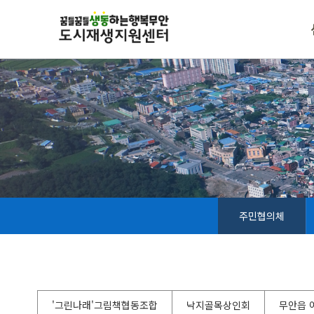
주민협의체
'그린나래'그림책협동조합
낙지골목상인회
무안읍 