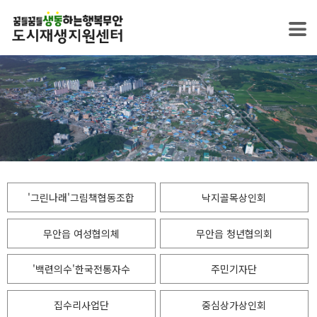
'그린나래'그림책협동조합
낙지골목상인회
무안읍 여성협의체
무안읍 청년협의회
'백련의수'한국전통자수
주민기자단
집수리사업단
중심상가상인회